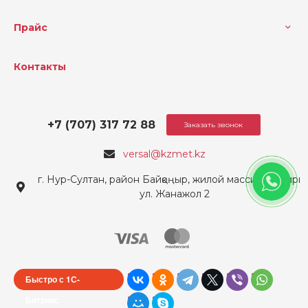
Прайс
Контакты
+7 (707) 317 72 88
Заказать звонок
versal@kzmet.kz
г. Нур-Султан, район Байқоңыр, жилой массив Ондирис
ул. Жанажол 2
Быстро с 1С-
Битрикс