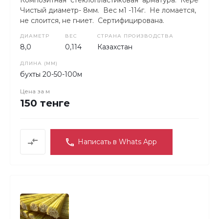
Чистый диаметр- 8мм. Вес м1 -114г. Не ломается,
не слоится, не гниет. Сертифицирована.
ДИАМЕТР
ВЕС
СТРАНА ПРОИЗВОДСТВА
8,0
0,114
Казахстан
ДЛИНА (ММ)
бухты 20-50-100м
Цена за
м
150 тенге
Написать в Whats App