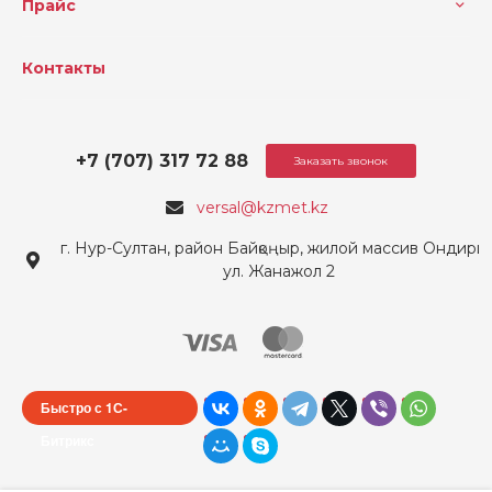
Прайс
Контакты
+7 (707) 317 72 88
Заказать звонок
versal@kzmet.kz
г. Нур-Султан, район Байқоңыр, жилой массив Ондирис
ул. Жанажол 2
Быстро с 1С-
Битрикс