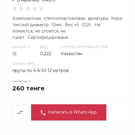
В наличии: Много
Композитная стеклопластиковая арматура. КереметКо
Чистый диаметр- 12мм. Вес м1 -222г. Не
ломается, не слоится, не
гниет. Сертифицирована.
ДИАМЕТР
ВЕС
СТРАНА ПРОИЗВОДСТВА
12
0,222
Казахстан
ДЛИНА (ММ)
пруты по 4-6-10-12 метров
Цена за
м
260 тенге
Написать в Whats App