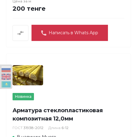
Цена за
м
200 тенге
Написать в Whats App
Новинка
Арматура стеклопластиковая
композитная 12,0мм
ГОСТ
31938-2012
Длина
6-12