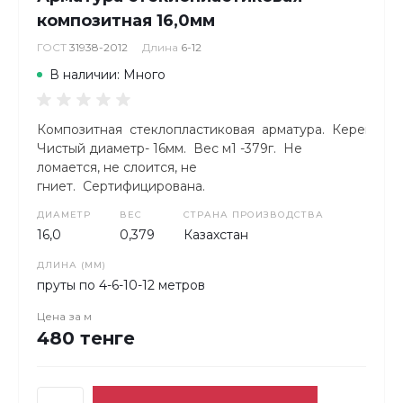
композитная 16,0мм
ГОСТ
31938-2012
Длина
6-12
В наличии: Много
Композитная стеклопластиковая арматура. КереметКо
Чистый диаметр- 16мм. Вес м1 -379г. Не
ломается, не слоится, не
гниет. Сертифицирована.
ДИАМЕТР
ВЕС
СТРАНА ПРОИЗВОДСТВА
16,0
0,379
Казахстан
ДЛИНА (ММ)
пруты по 4-6-10-12 метров
Цена за
м
480 тенге