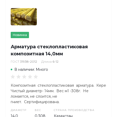
Новинка
Арматура стеклопластиковая
композитная 14,0мм
ГОСТ
31938-2012
Длина
6-12
В наличии: Много
Композитная стеклопластиковая арматура. КереметКо
Чистый диаметр- 14мм. Вес м1 -308г. Не
ломается, не слоится, не
гниет. Сертифицирована.
ДИАМЕТР
ВЕС
СТРАНА ПРОИЗВОДСТВА
14,0
0,308
Казахстан