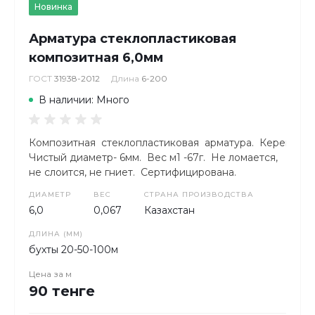
Новинка
Арматура стеклопластиковая
композитная 6,0мм
ГОСТ
31938-2012
Длина
6-200
В наличии: Много
Композитная стеклопластиковая арматура. КереметКо
Чистый диаметр- 6мм. Вес м1 -67г. Не ломается,
не слоится, не гниет. Сертифицирована.
ДИАМЕТР
ВЕС
СТРАНА ПРОИЗВОДСТВА
6,0
0,067
Казахстан
ДЛИНА (ММ)
бухты 20-50-100м
Цена за
м
90 тенге