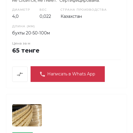
не слоится, не гниет. Сертифицирована.
ДИАМЕТР
ВЕС
СТРАНА ПРОИЗВОДСТВА
4,0
0,022
Казахстан
ДЛИНА (ММ)
бухты 20-50-100м
Цена за
м
65 тенге
Написать в Whats App