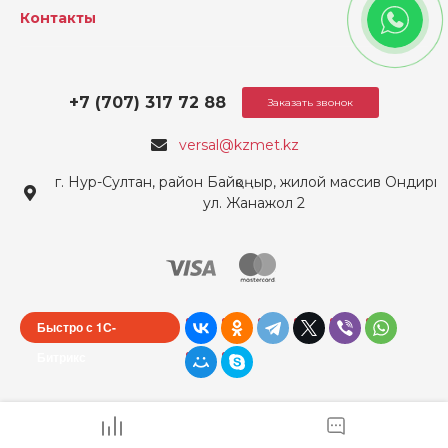
Контакты
+7 (707) 317 72 88
Заказать звонок
versal@kzmet.kz
г. Нур-Султан, район Байқоңыр, жилой массив Ондирис
ул. Жанажол 2
Быстро с 1С-
Битрикс
© Металлобаза ТОО «Версаль» 2026